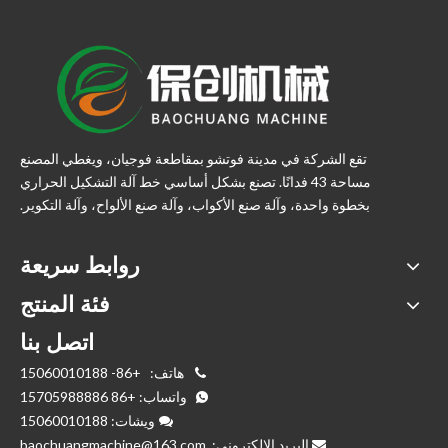
تقع الشركة في مدينة فوتشو بمقاطعة فوجيان، ويغطي المصنع
مساحة 43 فدانًا. تصنع بشكل أساسي خط آلة التشكيل الحراري
بخطوة واحدة، وآلة صنع الأكواب، وآلة صنع الألواح، وآلة التكوير.
روابط سريعة
فئة المنتج
اتصل بنا
هاتف:
+86- 15060010188

واتساب:
+86 15705988886

ويشات: 15060010188

البريد الإلكتروني:
baochuangmachine@163.com
